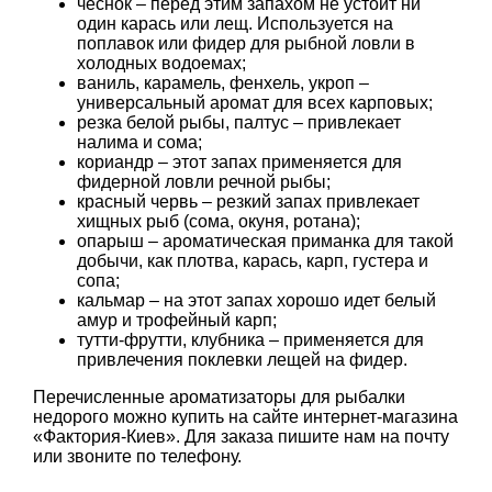
чеснок – перед этим запахом не устоит ни
один карась или лещ. Используется на
поплавок или фидер для рыбной ловли в
холодных водоемах;
ваниль, карамель, фенхель, укроп –
универсальный аромат для всех карповых;
резка белой рыбы, палтус – привлекает
налима и сома;
кориандр – этот запах применяется для
фидерной ловли речной рыбы;
красный червь – резкий запах привлекает
хищных рыб (сома, окуня, ротана);
опарыш – ароматическая приманка для такой
добычи, как плотва, карась, карп, густера и
сопа;
кальмар – на этот запах хорошо идет белый
амур и трофейный карп;
тутти-фрутти, клубника – применяется для
привлечения поклевки лещей на фидер.
Перечисленные ароматизаторы для рыбалки
недорого можно купить на сайте интернет-магазина
«Фактория-Киев». Для заказа пишите нам на почту
или звоните по телефону.