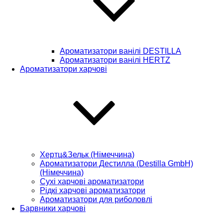
Ароматизатори ванілі DESTILLA
Ароматизатори ванілі HERTZ
Ароматизатори харчові
Хертц&Зельк (Німеччина)
Ароматизатори Дестилла (Destilla GmbH)
(Німеччина)
Сухі харчові ароматизатори
Рідкі харчові ароматизатори
Ароматизатори для риболовлі
Барвники харчові