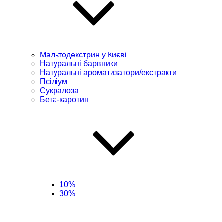
Мальтодекстрин у Києві
Натуральні барвники
Натуральні ароматизатори/екстракти
Псіліум
Сукралоза
Бета-каротин
10%
30%