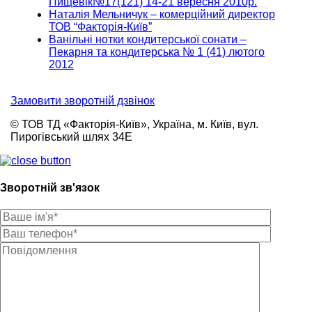
Пищевік№17(121) 14-21 вересня 2010р.
Наталія Мельничук – комерційний директор
ТОВ “Факторія-Київ”
Ванільні нотки кондитерської сонати –
Пекарня та кондитерська № 1 (41) лютого
2012
Замовити зворотній дзвінок
© ТОВ ТД «Факторія-Київ», Україна, м. Київ, вул.
Пирогівський шлях 34Е
Зворотній зв'язок