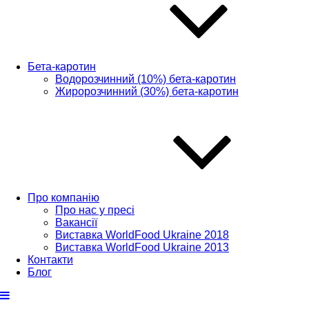
Бета-каротин
Водорозчинний (10%) бета-каротин
Жиророзчинний (30%) бета-каротин
Про компанію
Про нас у пресі
Вакансії
Виставка WorldFood Ukraine 2018
Виставка WorldFood Ukraine 2013
Контакти
Блог