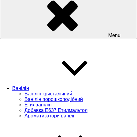
Menu
Ванілін
Ванілін кристалічний
Ванілін порошкоподібний
Етилванілін
Добавка Е637 Етилмальтол
Ароматизатори ванілі