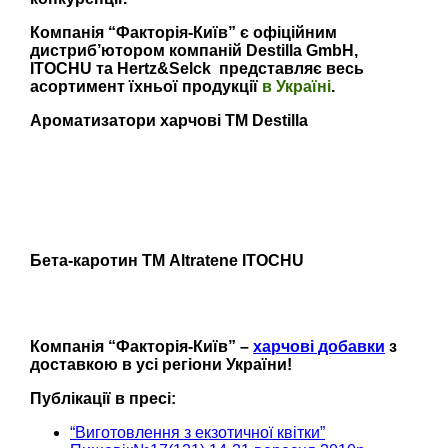
Компанія
“Факторія-Київ”
є офіційним
дистриб’ютором компаній Destilla GmbH,
ITOCHU
та Hertz&Selck представляє весь
асортимент їхньої продукції
в Україні
.
Ароматизатори харчові TM Destilla
Бета-каротин TM Altratene ITOCHU
Компанія “Факторія-Київ” –
харчові добавки
з
доставкою в усі регіони України!
Публікації в пресі:
“Виготовлення з екзотичної квітки”