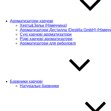
Ароматизатори харчові
Хертц&Зельк (Німеччина)
Ароматизатори Дестилла (Destilla GmbH) (Німечч
Сухі харчові ароматизатори
Рідкі харчові ароматизатори
Ароматизатори для риболовлі
Барвники харчові
Натуральні барвники