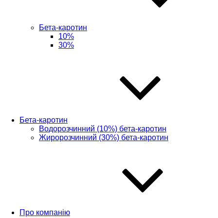
Бета-каротин
10%
30%
Бета-каротин
Водорозчинний (10%) бета-каротин
Жиророзчинний (30%) бета-каротин
Про компанію