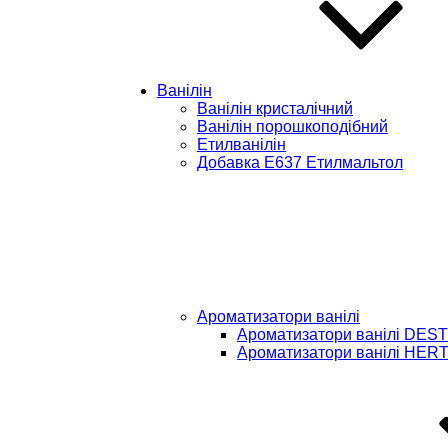
Ванілін
Ванілін кристалічний
Ванілін порошкоподібний
Етилванілін
Добавка Е637 Етилмальтол
Ароматизатори ванілі
Ароматизатори ванілі DEST
Ароматизатори ванілі HER