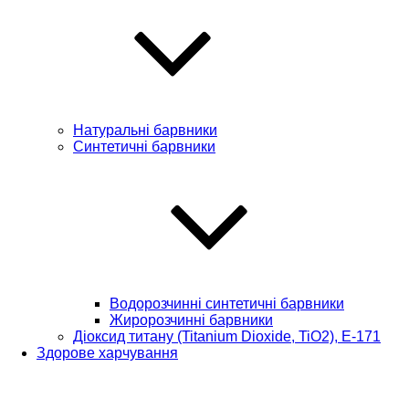
Натуральні барвники
Синтетичні барвники
Водорозчинні синтетичні барвники
Жиророзчинні барвники
Діоксид титану (Titanium Dioxide, TiO2), Е-171
Здорове харчування