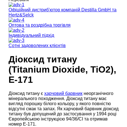
Офіційний дистриб'ютор компаній Destilla GmbH та
Hertz&Selck
Оптова та роздрібна торгівля
Індивідуальний підхід
Сотні задоволених клієнтів
Діоксид титану
(Titanium Dioxide, TiO2),
Е-171
Діоксид титану є
харчовий барвник
неорганічного
мінерального походження. Діоксид титану має
вигляд порошку білого кольору, у якого повністю
відсутні смак та запах. Як харчовий барвник діоксид
титану був допущений до застосування у 1994 році
Європейською інструкцією 94/36/СІ та отримав
номер Е-171.