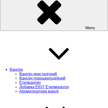
Menu
Ванілін
Ванілін кристалічний
Ванілін порошкоподібний
Етилванілін
Добавка Е637 Етилмальтол
Ароматизатори ванілі