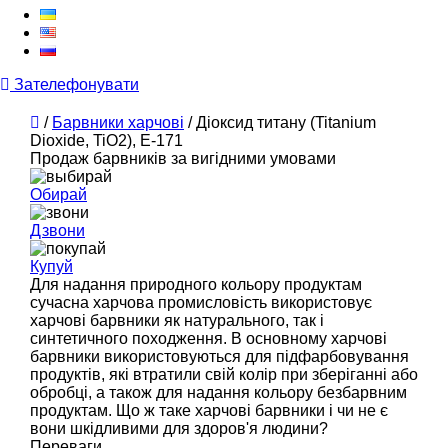
Зателефонувати
/
Барвники харчові
/
Діоксид титану (Titanium
Dioxide, TiO2), Е-171
Продаж барвників за вигідними умовами
Обирай
Дзвони
Купуй
Для надання природного кольору продуктам
сучасна харчова промисловість використовує
харчові барвники як натурального, так і
синтетичного походження. В основному харчові
барвники використовуються для підфарбовування
продуктів, які втратили свій колір при зберіганні або
обробці, а також для надання кольору безбарвним
продуктам. Що ж таке харчові барвники і чи не є
вони шкідливими для здоров'я людини?
Переваги