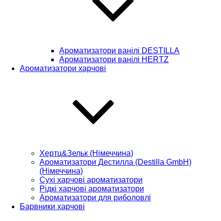
Ароматизатори ванілі DESTILLA
Ароматизатори ванілі HERTZ
Ароматизатори харчові
Хертц&Зельк (Німеччина)
Ароматизатори Дестилла (Destilla GmbH)
(Німеччина)
Сухі харчові ароматизатори
Рідкі харчові ароматизатори
Ароматизатори для риболовлі
Барвники харчові