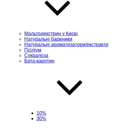
Мальтодекстрин у Києві
Натуральні барвники
Натуральні ароматизатори/екстракти
Псіліум
Сукралоза
Бета-каротин
10%
30%