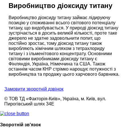
Виробництво діоксиду титану
Виробництво діоксиду титану займає лідируючу
позицію у споживанні всього світового потенціалу
титану, що видобувається. У природі діоксид титану
зустрічається в досить великій кількості, проте таке
джерело не здатне задовольнити попит, що
постійно зростає, тому діоксид титану також
виробляють хімічним шляхом з тетрахлориду
титану і з ільменітового концентрату. Основними
світовими виробниками діоксиду титану є
Фінляндія, Україна, Німеччина та США. Також
останнім часом КНР стрімко нарощує потужності з
виробництва та продажу цього харчового барвника.
Замовити зворотній дзвінок
© ТОВ ТД «Факторія-Київ», Україна, м. Київ, вул.
Пирогівський шлях 34Е
Зворотній зв'язок