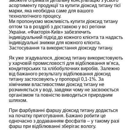
зможете отримати детальну консультацію з усього
асортименту продукції та купити діоксид титану тієї
марки, яка необхідна саме для вашого
технологічного процесу.
Ми пропонуємо можливість купити діоксид титану
оптом та в роздріб з доставкою у всі регіони
України. «Факторія-Київ» забезпечить
індивідуальний підхід до кожного клієнта та надасть
індивідуальні знижки для кожного клієнта.
Застосування та використання діоксиду титану.
Як уже згадувалося, діоксид титану використовують
у харчовій промисловості для відбілювання м’яса,
кондитерських та хлібобулочних виробів. Залежно
від бажаного результату відбілювання діоксид
титану застосовують у пропорції 0,1-1%. За
хімічними властивостями діоксид титану не
розчиняється у воді, завдяки чому не засвоюється
організмом та повністю виводиться природним
шляхом.
При фарбуванні фаршу діоксид титану додається
на початку приготування. Бажано робити це
одночасно з додаванням фосфатів – у такому разі
фарш при відбілюванні зберігає вологу.