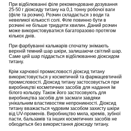
При відбілюванні філе рекомендоване дозування
25-50 г діоксиду титану на 0,1 тонну робочої ваги
(філе та розчин). Розчин складається з води та
невеликої кількості солі. Філе повинно бути в
розчині не більше тридцяти хвилин. Даний розчин
може використовуватися багаторазово протягом
кількох днів.
При фарбуванні кальмарів спочатку знімають
верхній темний шар шкіри, залишаючи світлий шар.
Саме цей шар піддається відбілюванню діоксидом
титану.
Крім харчової промисловості діоксид титану
використовується у косметичній та фармацевтичній
промисловості. Діоксид титану застосовується при
виробництві косметичних засобів для надання їм
білого кольору. Також його застосовують для
виробництва засобів для засмаги завдяки
унікальним властивостям непроникності. Діоксид
титану вважається чудовим засобом захисту шкіри
від UV-променів. Виробництво мила, кремів, зубної
пасти, бальзамів та інших косметичних засобів не
обходиться без використання діоксиду титану.