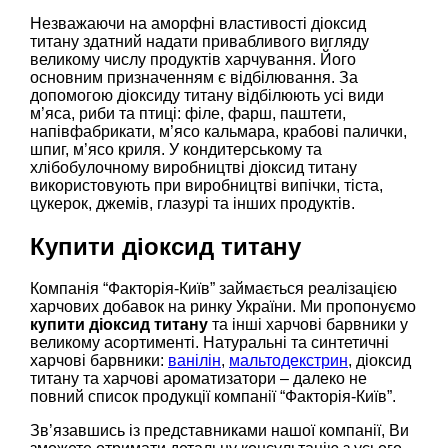
Незважаючи на аморфні властивості діоксид
титану здатний надати привабливого вигляду
великому числу продуктів харчування. Його
основним призначенням є відбілювання. За
допомогою діоксиду титану відбілюють усі види
м’яса, риби та птиці: філе, фарш, паштети,
напівфабрикати, м’ясо кальмара, крабові палички,
шпиг, м’ясо криля. У кондитерському та
хлібобулочному виробництві діоксид титану
використовують при виробництві випічки, тіста,
цукерок, джемів, глазурі та інших продуктів.
Купити діоксид титану
Компанія “Факторія-Київ” займається реалізацією
харчових добавок на ринку України. Ми пропонуємо
купити діоксид титану
та інші харчові барвники у
великому асортименті. Натуральні та синтетичні
харчові барвники:
ванілін
,
мальтодекстрин
, діоксид
титану та харчові ароматизатори – далеко не
повний список продукції компанії “Факторія-Київ”.
Зв’язавшись із представниками нашої компанії, Ви