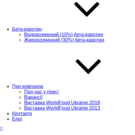
Бета-каротин
Водорозчинний (10%) бета-каротин
Жиророзчинний (30%) бета-каротин
Про компанію
Про нас у пресі
Вакансії
Виставка WorldFood Ukraine 2018
Виставка WorldFood Ukraine 2013
Контакти
Блог