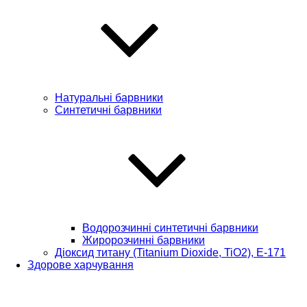
Натуральні барвники
Синтетичні барвники
Водорозчинні синтетичні барвники
Жиророзчинні барвники
Діоксид титану (Titanium Dioxide, TiO2), Е-171
Здорове харчування