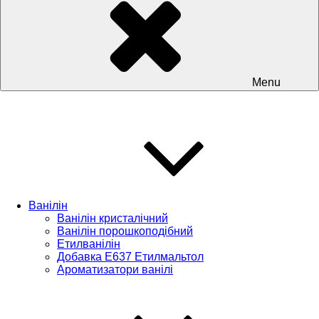
Menu
Ванілін
Ванілін кристалічний
Ванілін порошкоподібний
Етилванілін
Добавка Е637 Етилмальтол
Ароматизатори ванілі