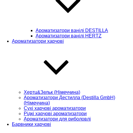
Ароматизатори ванілі DESTILLA
Ароматизатори ванілі HERTZ
Ароматизатори харчові
Хертц&Зельк (Німеччина)
Ароматизатори Дестилла (Destilla GmbH)
(Німеччина)
Сухі харчові ароматизатори
Рідкі харчові ароматизатори
Ароматизатори для риболовлі
Барвники харчові