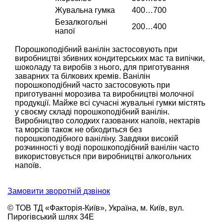
Жувальна гумка
400…700
Безалкогольні
200…400
напої
Порошкоподібний ванілін застосовують при
виробництві збивних кондитерських мас та випічки,
шоколаду та виробів з нього, для приготування
заварних та білкових кремів. Ванілін
порошкоподібний часто застосовують при
приготуванні морозива та виробництві молочної
продукції. Майже всі сучасні жувальні гумки містять
у своєму складі порошкоподібний ванілін.
Виробництво солодких газованих напоїв, нектарів
та морсів також не обходиться без
порошкоподібного ваніліну. Завдяки високій
розчинності у воді порошкоподібний ванілін часто
використовується при виробництві алкогольних
напоїв.
Замовити зворотній дзвінок
© ТОВ ТД «Факторія-Київ», Україна, м. Київ, вул.
Пирогівський шлях 34Е