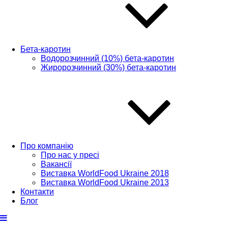
Бета-каротин
Водорозчинний (10%) бета-каротин
Жиророзчинний (30%) бета-каротин
Про компанію
Про нас у пресі
Вакансії
Виставка WorldFood Ukraine 2018
Виставка WorldFood Ukraine 2013
Контакти
Блог