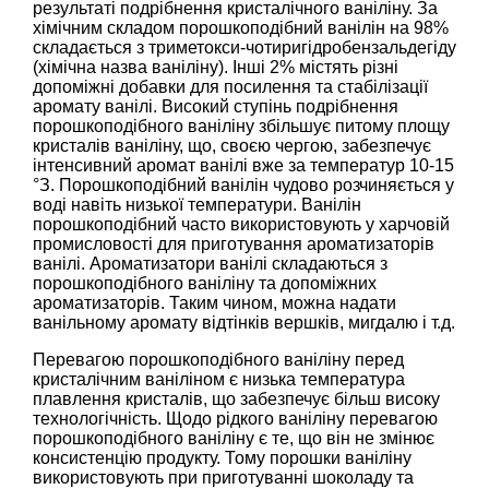
результаті подрібнення кристалічного ваніліну. За
хімічним складом порошкоподібний ванілін на 98%
складається з триметокси-чотиригідробензальдегіду
(хімічна назва ваніліну). Інші 2% містять різні
допоміжні добавки для посилення та стабілізації
аромату ванілі. Високий ступінь подрібнення
порошкоподібного ваніліну збільшує питому площу
кристалів ваніліну, що, своєю чергою, забезпечує
інтенсивний аромат ванілі вже за температур 10-15
°З. Порошкоподібний ванілін чудово розчиняється у
воді навіть низької температури. Ванілін
порошкоподібний часто використовують у харчовій
промисловості для приготування ароматизаторів
ванілі. Ароматизатори ванілі складаються з
порошкоподібного ваніліну та допоміжних
ароматизаторів. Таким чином, можна надати
ванільному аромату відтінків вершків, мигдалю і т.д.
Перевагою порошкоподібного ваніліну перед
кристалічним ваніліном є низька температура
плавлення кристалів, що забезпечує більш високу
технологічність. Щодо рідкого ваніліну перевагою
порошкоподібного ваніліну є те, що він не змінює
консистенцію продукту. Тому порошки ваніліну
використовують при приготуванні шоколаду та