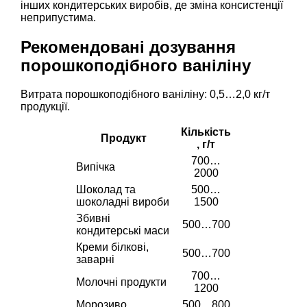
інших кондитерських виробів, де зміна консистенції
неприпустима.
Рекомендовані дозування
порошкоподібного ваніліну
Витрата порошкоподібного ваніліну: 0,5…2,0 кг/т
продукції.
Кількість
Продукт
, г/т
700…
Випічка
2000
Шоколад та
500…
шоколадні вироби
1500
Збивні
500…700
кондитерські маси
Креми білкові,
500…700
заварні
700…
Молочні продукти
1200
Морозиво
500…800