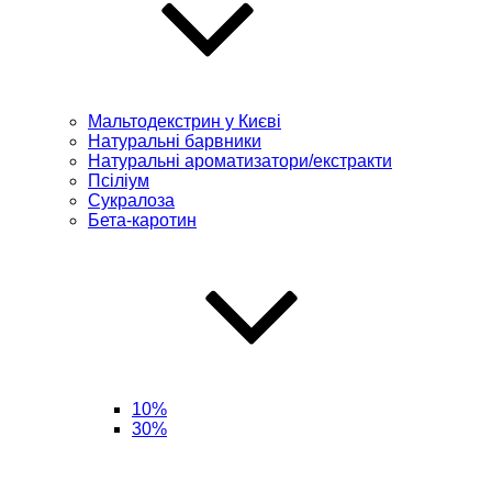
Мальтодекстрин у Києві
Натуральні барвники
Натуральні ароматизатори/екстракти
Псіліум
Сукралоза
Бета-каротин
10%
30%