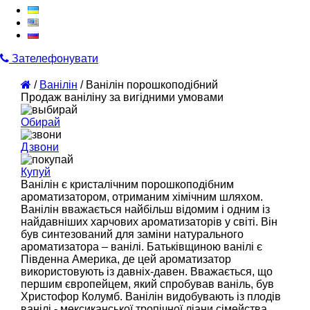
Зателефонувати
/
Ванілін
/
Ванілін порошкоподібний
Продаж ваніліну за вигідними умовами
Обирай
Дзвони
Купуй
Ванілін є кристалічним порошкоподібним
ароматизатором, отриманим хімічним шляхом.
Ванілін вважається найбільш відомим і одним із
найдавніших харчових ароматизаторів у світі. Він
був синтезований для заміни натурального
ароматизатора – ванілі. Батьківщиною ванілі є
Південна Америка, де цей ароматизатор
використовують із давніх-давен. Вважається, що
першим європейцем, який спробував ваніль, був
Христофор Колумб. Ванілін видобувають із плодів
ванілі - мексиканської тропічної ліани сімейства