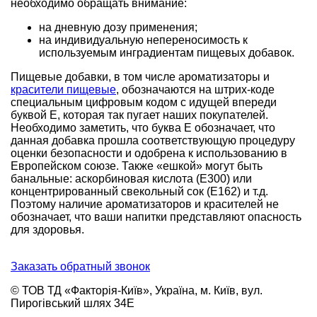
необходимо обращать внимание:
на дневную дозу применения;
на индивидуальную непереносимость к
используемым инградиентам пищевых добавок.
Пищевые добавки, в том числе ароматизаторы и
красители пищевые
, обозначаются на штрих-коде
специальным цифровым кодом с идущей впереди
буквой Е, которая так пугает наших покупателей.
Необходимо заметить, что буква Е обозначает, что
данная добавка прошла соответствующую процедуру
оценки безопасности и одобрена к использованию в
Европейском союзе. Также «ешкой» могут быть
банальные: аскорбиновая кислота (Е300) или
концентрированный свекольный сок (Е162) и т.д.
Поэтому наличие ароматизаторов и красителей не
обозначает, что ваши напитки представляют опасность
для здоровья.
Заказать обратный звонок
© ТОВ ТД «Факторія-Київ», Україна, м. Київ, вул.
Пирогівський шлях 34Е