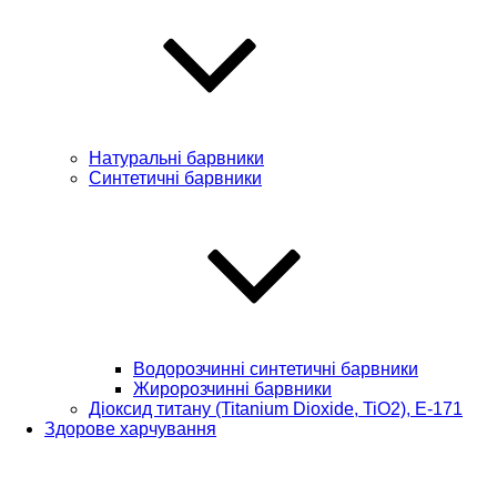
Натуральні барвники
Синтетичні барвники
Водорозчинні синтетичні барвники
Жиророзчинні барвники
Діоксид титану (Titanium Dioxide, TiO2), Е-171
Здорове харчування