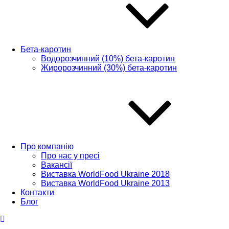
Бета-каротин
Водорозчинний (10%) бета-каротин
Жиророзчинний (30%) бета-каротин
Про компанію
Про нас у пресі
Вакансії
Виставка WorldFood Ukraine 2018
Виставка WorldFood Ukraine 2013
Контакти
Блог