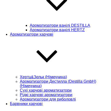
Ароматизатори ванілі DESTILLA
Ароматизатори ванілі HERTZ
Ароматизатори харчові
Хертц&Зельк (Німеччина)
Ароматизатори Дестилла (Destilla GmbH)
(Німеччина)
Сухі харчові ароматизатори
Рідкі харчові ароматизатори
Ароматизатори для риболовлі
Барвники харчові