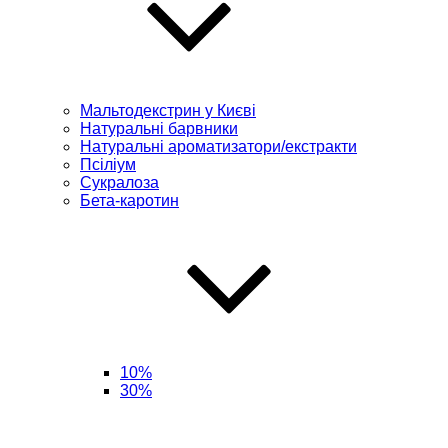
Мальтодекстрин у Києві
Натуральні барвники
Натуральні ароматизатори/екстракти
Псіліум
Сукралоза
Бета-каротин
10%
30%