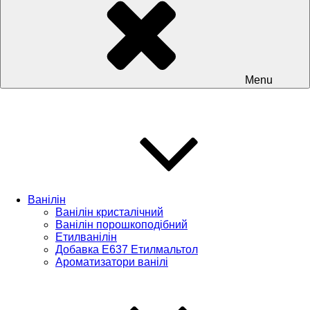
Menu
Ванілін
Ванілін кристалічний
Ванілін порошкоподібний
Етилванілін
Добавка Е637 Етилмальтол
Ароматизатори ванілі